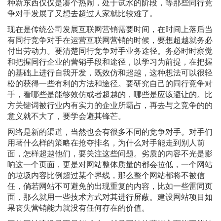
种新东西仅仅是凑个热闹，处于试水的阶段，等那些同行竞
争对手发展了又想去超过人家就比较难了。
现在是传统公司发展互联网营销需要时间，在时间上落后当
有同行竞争对手在运营互联网营销的时候，要想超越就务必
付出劳动力。要清楚同行竞争对手业务途径。务必时时察觉
和把握同行企业的营销手段和途径，以学习为前提，在把握
的基础上进行自我开发，既效仿和超越，这种想法可以很轻
松的获得一些有利的方法和途径。要研究自己的同行竞争对
手，看哪些是能够效仿或者超越的，哪些是应该避让的。比
方关键词被行业内有实力的企业所霸占，再去与之竞争的的
意义就不大了，要学会避其锋芒。
网络是新的渠道，当然也会有很多不同的竞争对手。对手们
用著什么样的策略在抢夺排名，为什么对手能走到别人前
面，怎样超越他们，要关注这些问题。劣质的内容不光是影
响这一个页面，更是对网站整体质量的都会拉低，一个网站
的垃圾内容比例超过某个界线，那么整个网站都将不被信
任，倘若网站不可避免的出现重复的内容，比如一些雷同页
面，那么就用一些技术方式对其进行屏蔽。建设网站项目如
果丧失营销能力就没有任何存在的价值。