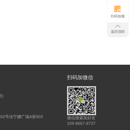
扫码加微
返回顶部
扫码加微信
号)
2号佳宁娜广场A座903
微信搜索加好友
159-8667-8737