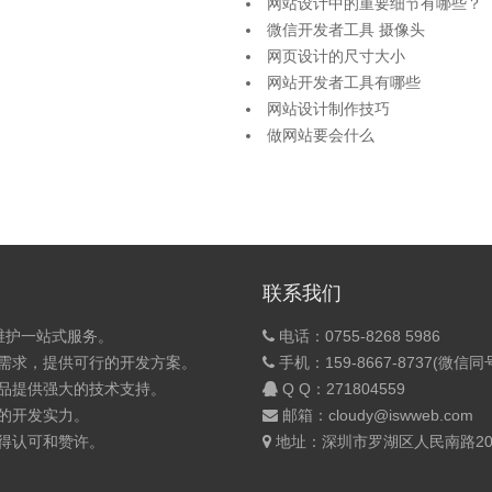
网站设计中的重要细节有哪些？
微信开发者工具 摄像头
网页设计的尺寸大小
网站开发者工具有哪些
网站设计制作技巧
做网站要会什么
联系我们
维护一站式服务。
电话：0755-8268 5986
的需求，提供可行的开发方案。
手机：159-8667-8737(微信同
产品提供强大的技术支持。
Q Q：
271804559
的开发实力。
邮箱：cloudy@iswweb.com
获得认可和赞许。
地址：深圳市罗湖区人民南路200