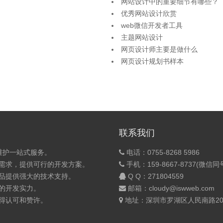
网站设计中的重要细节有哪些？
优秀网站设计欣赏
web微信开发者工具
主题网站设计
网页设计师主要是做什么
网页设计规划书样本
联系我们
维护一站式服务。
电话：0755-8268 5986
的需求，提供可行的开发方案。
手机：159-8667-8737(微信同
产品提供强大的技术支持。
Q Q：
271804559
的开发实力。
邮箱：cloudy@iswweb.com
获得认可和赞许。
地址：深圳市罗湖区人民南路200