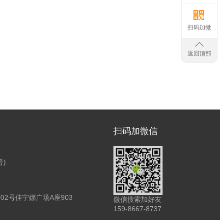
扫码加微
返回顶部
扫码加微信
号)
2号佳宁娜广场A座903
微信搜索加好友
159-8667-8737