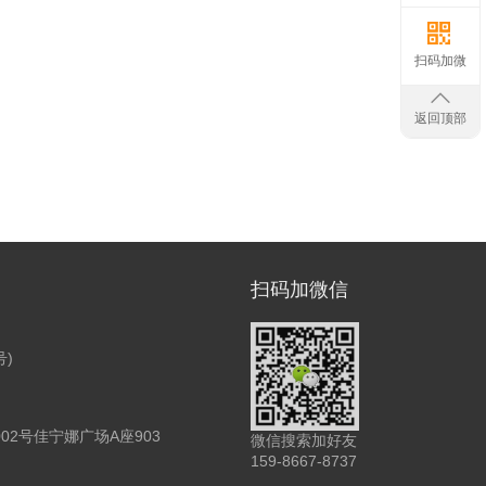
扫码加微
返回顶部
扫码加微信
号)
2号佳宁娜广场A座903
微信搜索加好友
159-8667-8737