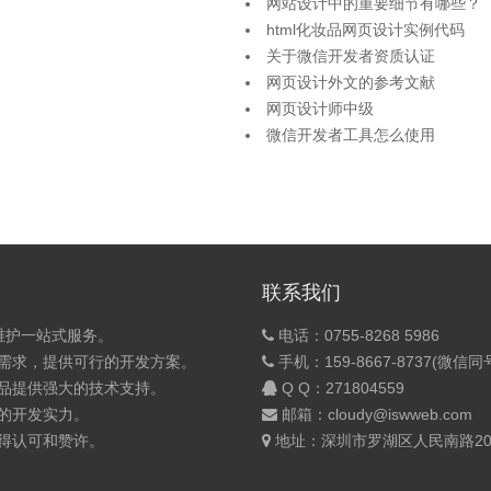
网站设计中的重要细节有哪些？
html化妆品网页设计实例代码
关于微信开发者资质认证
网页设计外文的参考文献
网页设计师中级
微信开发者工具怎么使用
联系我们
维护一站式服务。
电话：0755-8268 5986
的需求，提供可行的开发方案。
手机：159-8667-8737(微信同
产品提供强大的技术支持。
Q Q：
271804559
的开发实力。
邮箱：cloudy@iswweb.com
获得认可和赞许。
地址：深圳市罗湖区人民南路200