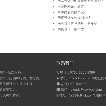
网站设计中的重要细节有哪些？
服装网站设计欣赏
简单好看的网页设计
网页设计制作实训总结
网页设计常见的尺寸是多少
网页设计一般尺寸
联系我们
维护一站式服务。
电话：0755-8268 5986
的需求，提供可行的开发方案。
手机：159-8667-8737(微信同
产品提供强大的技术支持。
Q Q：
271804559
的开发实力。
邮箱：cloudy@iswweb.com
获得认可和赞许。
地址：深圳市罗湖区人民南路200