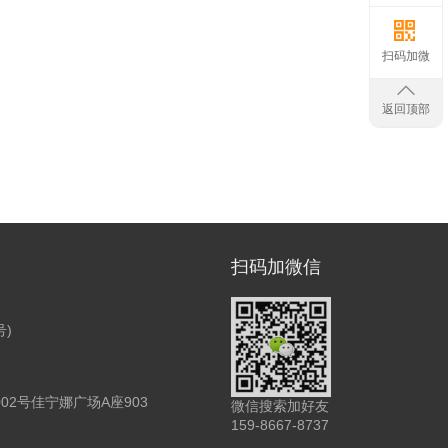
扫码加微
返回顶部
扫码加微信
号)
2号佳宁娜广场A座903
微信搜索加好友
159-8667-8737