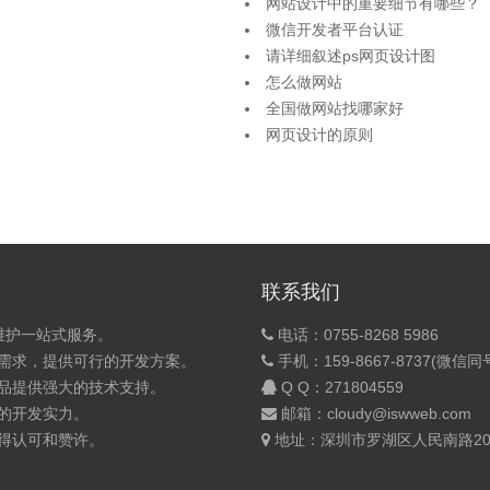
网站设计中的重要细节有哪些？
微信开发者平台认证
请详细叙述ps网页设计图
怎么做网站
全国做网站找哪家好
网页设计的原则
联系我们
维护一站式服务。
电话：0755-8268 5986
的需求，提供可行的开发方案。
手机：159-8667-8737(微信同
产品提供强大的技术支持。
Q Q：
271804559
的开发实力。
邮箱：cloudy@iswweb.com
获得认可和赞许。
地址：深圳市罗湖区人民南路200