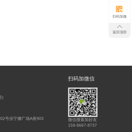
扫码加微
返回顶部
扫码加微信
号)
2号佳宁娜广场A座903
微信搜索加好友
159-8667-8737