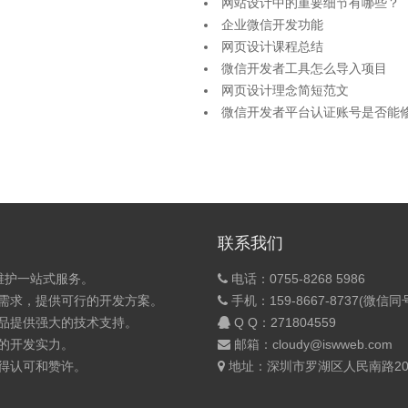
网站设计中的重要细节有哪些？
企业微信开发功能
网页设计课程总结
微信开发者工具怎么导入项目
网页设计理念简短范文
微信开发者平台认证账号是否能
联系我们
维护一站式服务。
电话：0755-8268 5986
的需求，提供可行的开发方案。
手机：159-8667-8737(微信同
产品提供强大的技术支持。
Q Q：
271804559
的开发实力。
邮箱：cloudy@iswweb.com
获得认可和赞许。
地址：深圳市罗湖区人民南路200