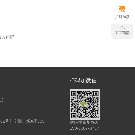
扫码加微
返回顶部
修改密码
扫码加微信
号)
2号佳宁娜广场A座903
微信搜索加好友
159-8667-8737