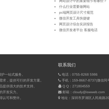
网站设计中的重要细节有哪些？
什么行业需要做网站
pc端网页设计尺寸规范
微信开发工具快捷键
网页设计综合实训报告
微信开发者平台 客服电话
联系我们
维护一站式服务。
电话：0755-8268 5986
的需求，提供可行的开发方案。
手机：159-8667-8737(微信同
产品提供强大的技术支持。
Q Q：
271804559
的开发实力。
邮箱：cloudy@iswweb.com
获得认可和赞许。
地址：深圳市罗湖区人民南路200