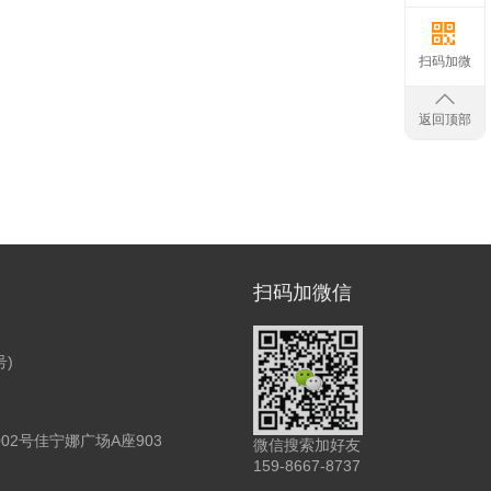
扫码加微
返回顶部
扫码加微信
号)
2号佳宁娜广场A座903
微信搜索加好友
159-8667-8737