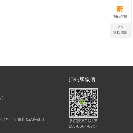
扫码加微
返回顶部
扫码加微信
号)
2号佳宁娜广场A座903
微信搜索加好友
159-8667-8737