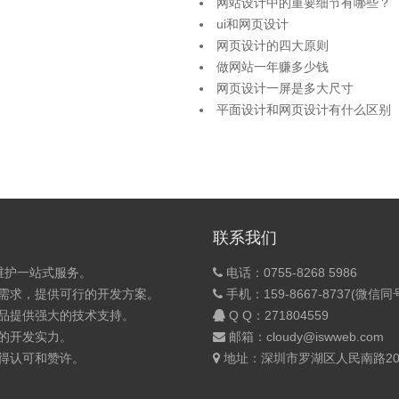
网站设计中的重要细节有哪些？
ui和网页设计
网页设计的四大原则
做网站一年赚多少钱
网页设计一屏是多大尺寸
平面设计和网页设计有什么区别
联系我们
维护一站式服务。
电话：0755-8268 5986
的需求，提供可行的开发方案。
手机：159-8667-8737(微信同
产品提供强大的技术支持。
Q Q：
271804559
的开发实力。
邮箱：cloudy@iswweb.com
获得认可和赞许。
地址：深圳市罗湖区人民南路200