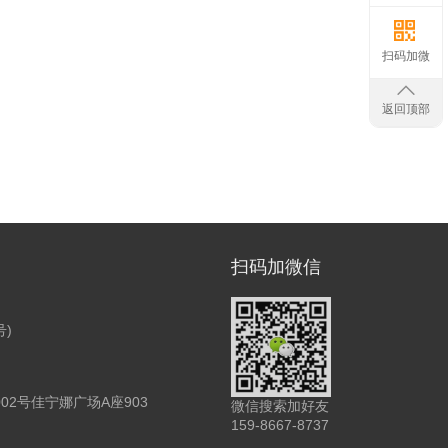
扫码加微
返回顶部
扫码加微信
号)
2号佳宁娜广场A座903
微信搜索加好友
159-8667-8737