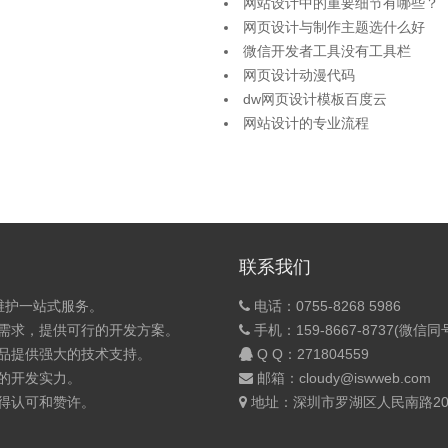
网站设计中的重要细节有哪些？
网页设计与制作主题选什么好
微信开发者工具没有工具栏
网页设计动漫代码
dw网页设计模板百度云
网站设计的专业流程
联系我们
维护一站式服务。
电话：0755-8268 5986
的需求，提供可行的开发方案。
手机：159-8667-8737(微信同
产品提供强大的技术支持。
Q Q：
271804559
的开发实力。
邮箱：cloudy@iswweb.com
获得认可和赞许。
地址：深圳市罗湖区人民南路200