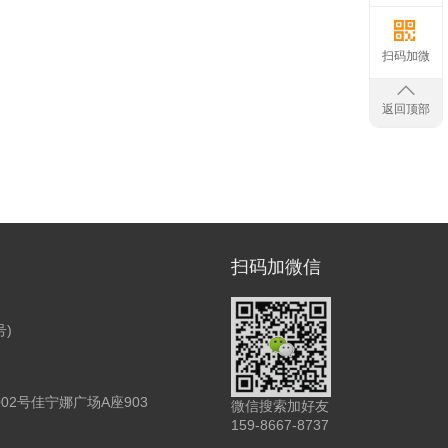
扫码加微
返回顶部
扫码加微信
号)
2号佳宁娜广场A座903
微信搜索加好友
159-8667-8737