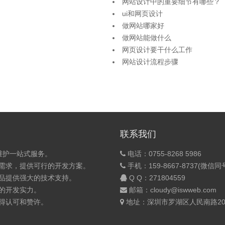
网站设计中的重要细节有哪些？
ui和网页设计
做网站哪家好
做网站能做什么
网页设计要干什么工作
网站设计流程步骤
联系我们
维护一站式服务。
电话：0755-8268 5986
的需求，提供可行的开发方案。
手机：159-8667-8737(微信同
产品提供强大的技术支持。
Q Q：
271804559
的开发实力。
邮箱：cloudy@iswweb.com
获得认可和赞许。
地址：深圳市罗湖区人民南路200