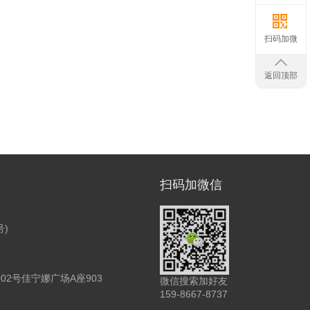
扫码加微
返回顶部
扫码加微信
号)
2号佳宁娜广场A座903
微信搜索加好友
159-8667-8737