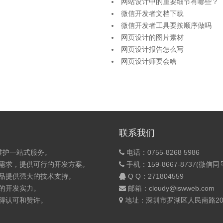
网站设计中的重要细节有哪些？
微信开发者文档下载
微信开发者工具要按顺序做吗
网页设计的图片素材
网页设计报告怎么写
网页设计师要会啥
联系我们
维护一站式服务。
电话：0755-8268 5986
的需求，提供可行的开发方案。
手机：159-8667-8737(微信同
产品提供强大的技术支持。
Q Q：
271804559
的开发实力。
邮箱：cloudy@iswweb.com
获得认可和赞许。
地址：深圳市罗湖区人民南路200