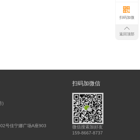
扫码加微
返回顶部
扫码加微信
号)
2号佳宁娜广场A座903
微信搜索加好友
159-8667-8737