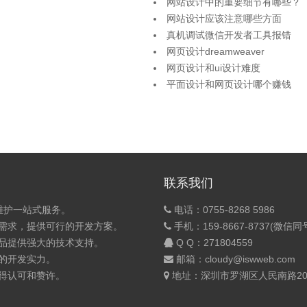
网站设计中的重要细节有哪些？
网站设计应该注意哪些方面
真机调试微信开发者工具报错
网页设计dreamweaver
网页设计和ui设计难度
平面设计和网页设计哪个赚钱
联系我们
维护一站式服务。
电话：0755-8268 5986
的需求，提供可行的开发方案。
手机：159-8667-8737(微信同
产品提供强大的技术支持。
Q Q：
271804559
的开发实力。
邮箱：cloudy@iswweb.com
获得认可和赞许。
地址：深圳市罗湖区人民南路200