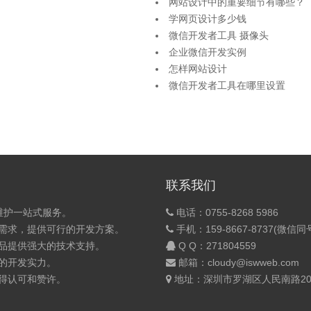
网站设计中的重要细节有哪些？
学网页设计多少钱
微信开发者工具 摄像头
企业微信开发实例
怎样网站设计
微信开发者工具在哪里设置
联系我们
维护一站式服务。
电话：0755-8268 5986
的需求，提供可行的开发方案。
手机：159-8667-8737(微信同
产品提供强大的技术支持。
Q Q：
271804559
的开发实力。
邮箱：cloudy@iswweb.com
获得认可和赞许。
地址：深圳市罗湖区人民南路200