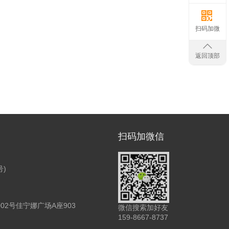
扫码加微
返回顶部
扫码加微信
号)
2号佳宁娜广场A座903
微信搜索加好友
159-8667-8737