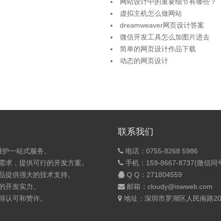
网站设计中的重要细节有哪些？
虚拟主机怎么做网站
dreamweaver网页设计答案
微信开发工具怎么加图片进去
简单的网页设计作品下载
动态的网页设计
联系我们
维护一站式服务。
电话：0755-8268 5986
的需求，提供可行的开发方案。
手机：159-8667-8737(微信同
产品提供强大的技术支持。
Q Q：
271804559
的开发实力。
邮箱：cloudy@iswweb.com
获得认可和赞许。
地址：深圳市罗湖区人民南路200