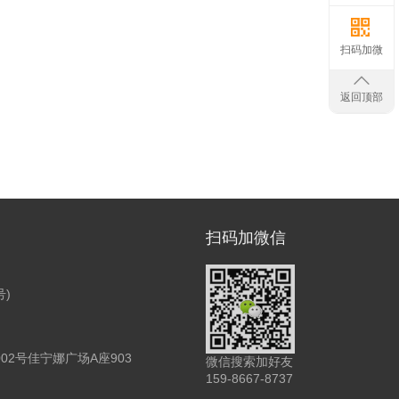
扫码加微
返回顶部
扫码加微信
号)
2号佳宁娜广场A座903
微信搜索加好友
159-8667-8737